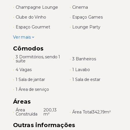
•
Champagne Lounge
•
Cinema
•
Clube do Vinho
•
Espaço Games
•
Espaço Gourmet
•
Lounge Party
Ver mais
Cômodos
3 Dormitórios, sendo 1
•
•
3 Banheiros
suíte
•
4 Vagas
•
1 Lavabo
•
1 Sala de jantar
•
1 Sala de estar
•
1 Área de serviço
Áreas
Área
200,13
•
•
Área Total
342,19m²
Construída
m²
Outras informações