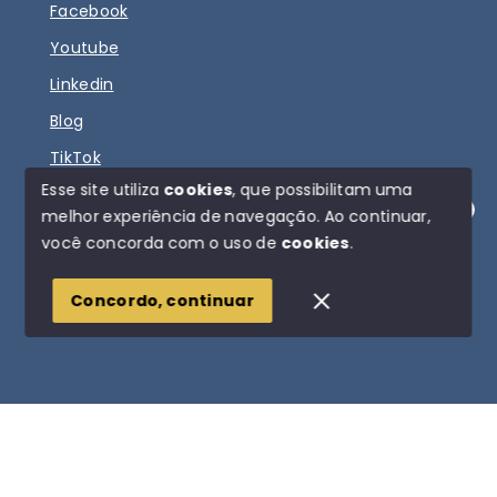
Facebook
Youtube
Linkedin
Blog
TikTok
Esse site utiliza
cookies
, que possibilitam uma
melhor experiência de navegação.
Ao continuar,
Olá! Estamos disponíveis para te ajudar.
você concorda com o uso de
cookies
.
© Copyright 2026 - DIOGO FERNANDO IMÓVEIS - Todos
os direitos reservados
Concordo, continuar
SITE PARA IMOBILIARIA
Início
Histórico
Favoritos