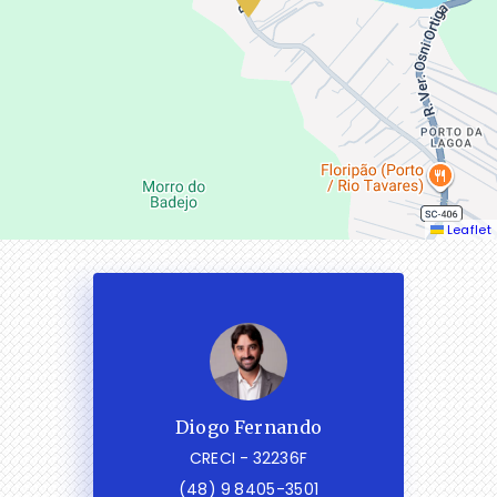
Leaflet
Diogo Fernando
CRECI -
32236F
(48) 9 8405-3501