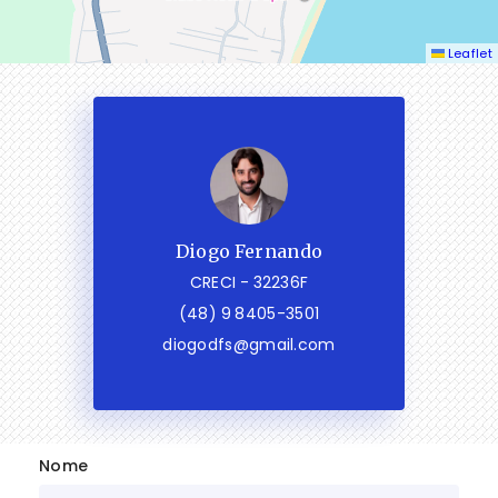
Leaflet
Diogo Fernando
CRECI -
32236F
(48) 9 8405-3501
diogodfs@gmail.com
Nome