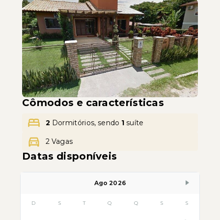
Leaflet
Cômodos e características
2
Dormitórios, sendo
1
suíte
2 Vagas
Datas disponíveis
Ago 2026
D
S
T
Q
Q
S
S