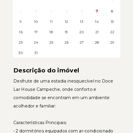
1
2
3
4
5
6
7
8
9
10
11
12
13
14
15
16
17
18
19
20
21
22
23
24
25
26
27
28
29
30
31
Descrição do imóvel
Desfrute de uma estadia inesquecível no Doce
Lar House Campeche, onde conforto e
comodidade se encontram em um ambiente
acolhedor e familiar:
Características Principais:
• 2 dormitórios equipados com ar-condicionado