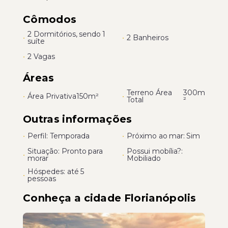
Cômodos
2 Dormitórios, sendo 1
•
•
2 Banheiros
suíte
•
2 Vagas
Áreas
Terreno Área
300m
•
Área Privativa
150m²
•
Total
²
Outras informações
•
Perfil: Temporada
•
Próximo ao mar: Sim
Situação: Pronto para
Possui mobília?:
•
•
morar
Mobiliado
Hóspedes: até 5
•
pessoas
Conheça a cidade Florianópolis