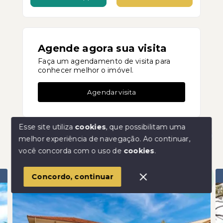
Agende agora sua visita
Faça um agendamento de visita para
conhecer melhor o imóvel.
Agendar visita
Esse site utiliza
cookies
, que possibilitam uma
melhor experiência de navegação.
Ao continuar,
Imóveis similares
Olá! Estamos disponíveis para te ajudar.
você concorda com o uso de
cookies
.
Ampla Casa à venda no Campeche
Concordo, continuar