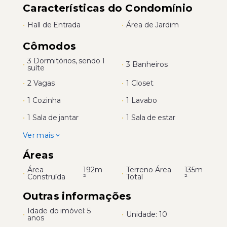
Características do Condomínio
•
Hall de Entrada
•
Área de Jardim
Cômodos
3 Dormitórios, sendo 1
•
•
3 Banheiros
suíte
•
2 Vagas
•
1 Closet
•
1 Cozinha
•
1 Lavabo
•
1 Sala de jantar
•
1 Sala de estar
Ver mais
Áreas
Área
192m
Terreno Área
135m
•
•
Construída
²
Total
²
Outras informações
Idade do imóvel: 5
•
•
Unidade: 10
anos