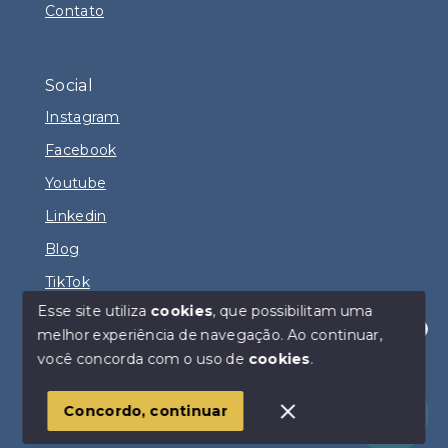
Contato
Social
Instagram
Facebook
Youtube
Linkedin
Blog
TikTok
Esse site utiliza
cookies
, que possibilitam uma
melhor experiência de navegação.
Ao continuar,
Olá! Estamos disponíveis para te ajudar.
você concorda com o uso de
cookies
.
© Copyright 2026 - DIOGO FERNANDO IMÓVEIS -
Todos os direitos reservados
Concordo, continuar
SITE PARA IMOBILIARIA