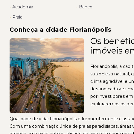
•
Academia
•
Banco
•
Praia
Conheça a cidade Florianópolis
Os benefíc
imóveis e
Florianópolis, a cap
sua beleza natural, 
clima agradável e 
destino cada vez ma
por investidores em 
exploraremos os bene
Qualidade de vida: Florianópolis é frequentemente classif
Com uma combinação única de praias paradisíacas, áreas 
oferece uma excelente qualidade de vida para seus morador