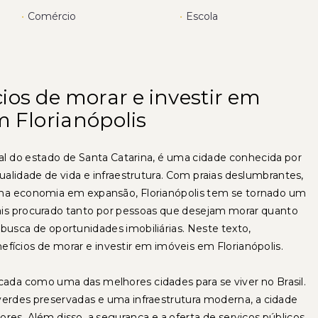
•
Comércio
•
Escola
ios de morar e investir em
m Florianópolis
ital do estado de Santa Catarina, é uma cidade conhecida por
qualidade de vida e infraestrutura. Com praias deslumbrantes,
uma economia em expansão, Florianópolis tem se tornado um
is procurado tanto por pessoas que desejam morar quanto
busca de oportunidades imobiliárias. Neste texto,
fícios de morar e investir em imóveis em Florianópolis.
icada como uma das melhores cidades para se viver no Brasil.
verdes preservadas e uma infraestrutura moderna, a cidade
es. Além disso, a segurança e a oferta de serviços públicos