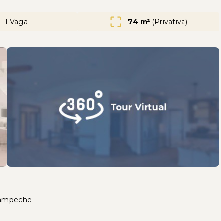
1 Vaga
74 m²
(
Privativa
)
 Campeche