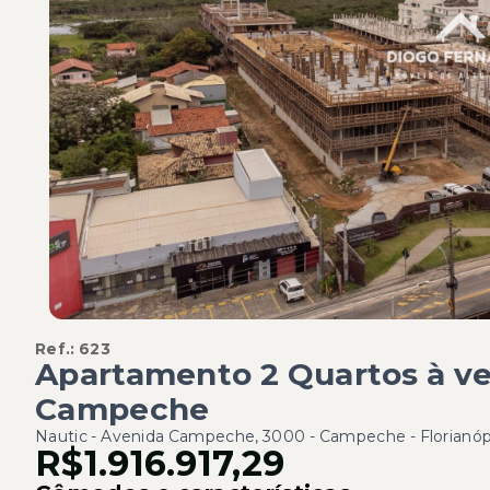
Ref.:
623
Apartamento 2 Quartos à ve
Campeche
Nautic -
Avenida Campeche, 3000 - Campeche - Florianó
R$1.916.917,29