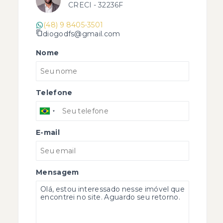
CRECI -
32236F
(48) 9 8405-3501
diogodfs@gmail.com
Nome
Telefone
E-mail
Mensagem