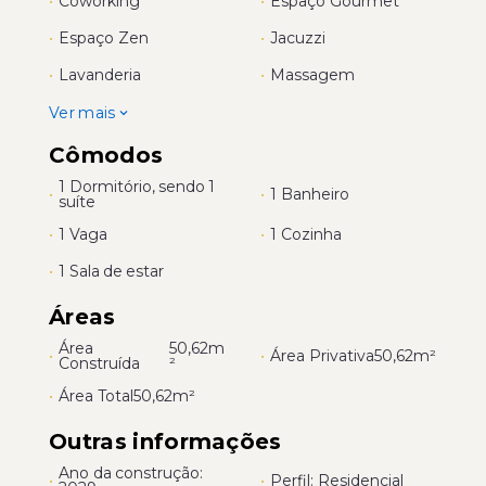
•
Coworking
•
Espaço Gourmet
•
Espaço Zen
•
Jacuzzi
•
Lavanderia
•
Massagem
Ver mais
Cômodos
1 Dormitório, sendo 1
•
•
1 Banheiro
suíte
•
1 Vaga
•
1 Cozinha
•
1 Sala de estar
Áreas
Área
50,62m
•
•
Área Privativa
50,62m²
Construída
²
•
Área Total
50,62m²
Outras informações
Ano da construção:
•
•
Perfil: Residencial