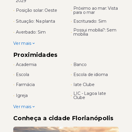
2029
Próximo ao mar: Vista
•
Posição solar: Oeste
•
para o mar
•
Situação: Na planta
•
Escriturado: Sim
Possui mobília?: Sem
•
Averbado: Sim
•
mobília
Ver mais
Proximidades
•
Academia
•
Banco
•
Escola
•
Escola de idioma
•
Farmácia
•
Iate Clube
LIC - Lagoa Iate
•
Igreja
•
Clube
Ver mais
Conheça a cidade Florianópolis