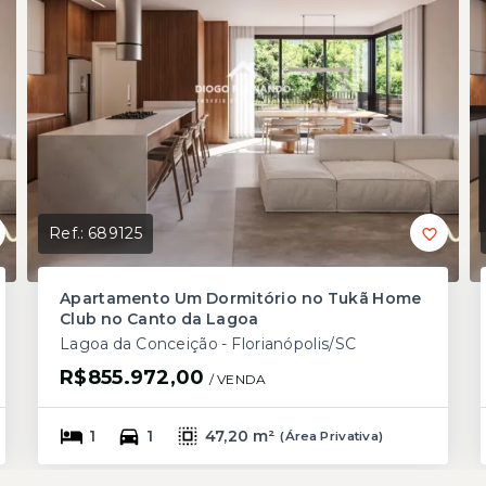
Ref.:
689125
Apartamento Um Dormitório no Tukã Home
Club no Canto da Lagoa
Lagoa da Conceição - Florianópolis/SC
R$855.972,00
/ 
VENDA
1
1
47,20 m²
(
Área Privativa
)