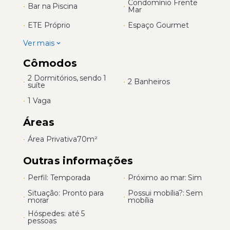
Condomínio Frente
•
Bar na Piscina
•
Mar
•
ETE Próprio
•
Espaço Gourmet
Ver mais
Cômodos
2 Dormitórios, sendo 1
•
•
2 Banheiros
suíte
•
1 Vaga
Áreas
•
Área Privativa
70m²
Outras informações
•
Perfil: Temporada
•
Próximo ao mar: Sim
Situação: Pronto para
Possui mobília?: Sem
•
•
morar
mobília
Hóspedes: até 5
•
pessoas