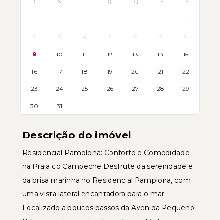
D
S
T
Q
Q
S
S
1
2
3
4
5
6
7
8
9
10
11
12
13
14
15
16
17
18
19
20
21
22
23
24
25
26
27
28
29
30
31
Descrição do imóvel
Residencial Pamplona: Conforto e Comodidade
na Praia do Campeche Desfrute da serenidade e
da brisa marinha no Residencial Pamplona, com
uma vista lateral encantadora para o mar.
Localizado a poucos passos da Avenida Pequeno