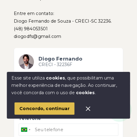
Entre em contato:
Diogo Fernando de Souza - CRECI-SC 32236.
(48) 984053501
diogodfs@gmail.com
Diogo Fernando
CRECI -
32236F
(48) 9 8405-3501
Esse site utiliza
cookies
, que possibilitam uma
diogodfs@gmail.com
melhor experiência de navegação.
Ao continuar,
Olá! Estamos disponíveis para te ajudar.
você concorda com o uso de
cookies
.
Nome
Concordo, continuar
Telefone