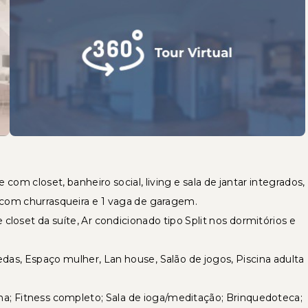
m closet, banheiro social, living e sala de jantar integrados,
 com churrasqueira e 1 vaga de garagem.
e closet da suíte, Ar condicionado tipo Split nos dormitórios e
as, Espaço mulher, Lan house, Salão de jogos, Piscina adulta
na; Fitness completo; Sala de ioga/meditação; Brinquedoteca;