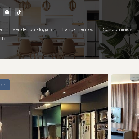
al
Vender ou alugar?
Lançamentos
Condomínios
ato
che