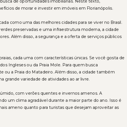
busca de oportunidades imobiliárias. Neste texto,
fícios de morar e investir em imóveis em Florianópolis.
icada como uma das melhores cidades para se viver no Brasil.
verdes preservadas e uma infraestrutura moderna, a cidade
es. Além disso, a segurança e a oferta de serviços públicos
 praias, cada uma com características únicas. Se você gosta de
 dos Ingleses ou da Praia Mole. Para quem busca
te ou a Praia do Matadeiro. Além disso, a cidade também
a grande variedade de atividades ao ar livre.
al úmido, com verões quentes e invernos amenos. A
do um clima agradável durante a maior parte do ano. Isso é
ais ameno quanto para turistas que desejam aproveitar as