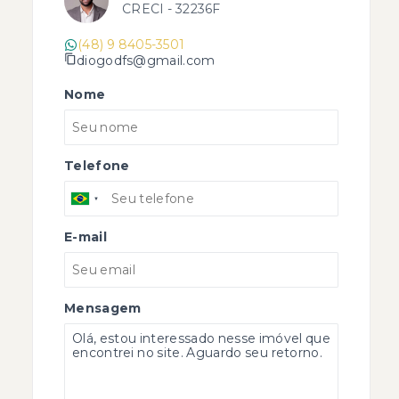
CRECI -
32236F
(48) 9 8405-3501
diogodfs@gmail.com
Nome
Telefone
E-mail
Mensagem