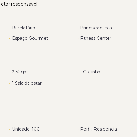
retor responsável.
•
Bicicletário
•
Brinquedoteca
•
Espaço Gourmet
•
Fitness Center
•
2 Vagas
•
1 Cozinha
•
1 Sala de estar
•
Unidade: 100
•
Perfil: Residencial