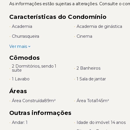
As informações estão sujeitas a alterações. Consulte o cor
Características do Condomínio
•
Academia
•
Academia de ginástica
•
Churrasqueira
•
Cinema
Ver mais
Cômodos
2 Dormitórios, sendo 1
•
•
2 Banheiros
suíte
•
1 Lavabo
•
1 Sala de jantar
Áreas
•
Área Construída
89m²
•
Área Total
145m²
Outras informações
•
Andar: 1
•
Idade do imóvel: 14 anos