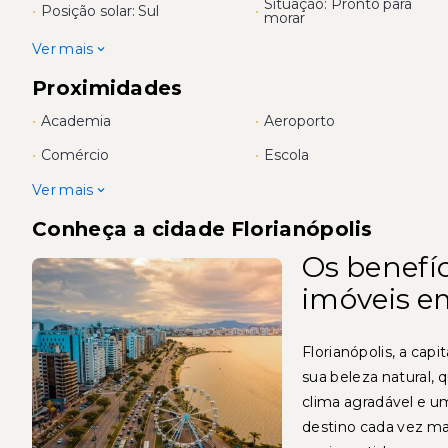
Situação: Pronto para
•
Posição solar: Sul
•
morar
Ver mais
Proximidades
•
Academia
•
Aeroporto
•
Comércio
•
Escola
Ver mais
Conheça a cidade Florianópolis
Os benefíc
imóveis e
Florianópolis, a cap
sua beleza natural, 
clima agradável e 
destino cada vez ma