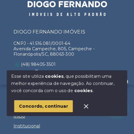
DIOGO FERNANDO IMÓVEIS
CNPJ
-
41.516.081/0001-64
Avenida Campeche, 805, Campeche -
Florianópolis/SC, 88063-300
(48) 98405-3501
Ver e-mail
Esse site utiliza
cookies
, que possibilitam uma
melhor experiência de navegação.
Ao continuar,
Olá! Estamos disponíveis para te ajudar.
você concorda com o uso de
cookies
.
Concordo, continuar
Menu
Início
Institucional