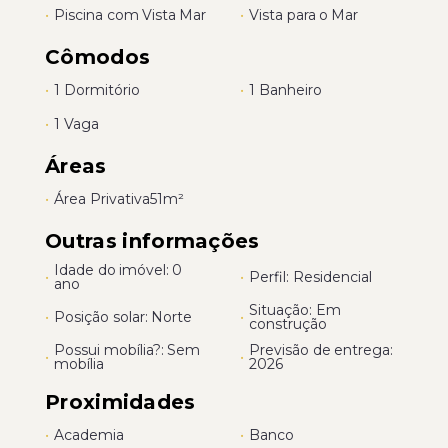
•
Piscina com Vista Mar
•
Vista para o Mar
Cômodos
•
1 Dormitório
•
1 Banheiro
•
1 Vaga
Áreas
•
Área Privativa
51m²
Outras informações
Idade do imóvel: 0
•
•
Perfil: Residencial
ano
Situação: Em
•
Posição solar: Norte
•
construção
Possui mobília?: Sem
Previsão de entrega:
•
•
mobília
2026
Proximidades
•
Academia
•
Banco