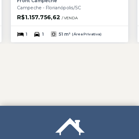
Front Campeche
Campeche - Florianópolis/SC
R$1.157.756,62
/ 
VENDA
1
1
51 m²
(
Área Privativa
)