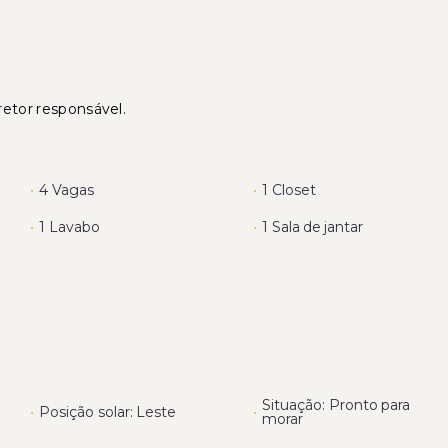
retor responsável.
•
4 Vagas
•
1 Closet
•
1 Lavabo
•
1 Sala de jantar
Situação: Pronto para
•
Posição solar: Leste
•
morar