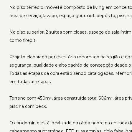
No piso térreo o imóvel é composto de living em conceito
área de serviço, lavabo, espaço gourmet, depósito, piscin
No piso superior, 2 suítes com closet, espaço de sala íntima/
como firepit.
Projeto elaborado por escritório renomado na região e 
segurança, qualidade e alto padrão de concepção desde o i
Todas as etapas da obra estão sendo catalogadas. Memorial
em todas as etapas.
Terreno com 450m², área construída total 606m², área priv
piscina com deck.
O condomínio está localizado em área nobre na entrada de 
cabeamento subterrâneo, ETE, ruas amplas, ciclo faixa, hor