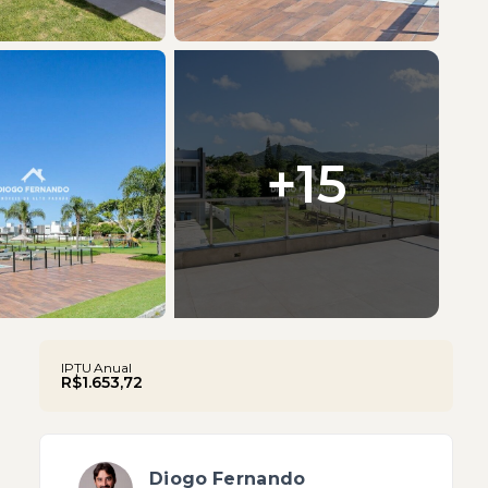
+
15
IPTU Anual
R$1.653,72
Diogo Fernando