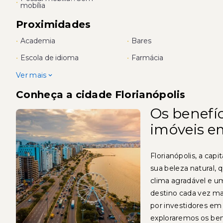
•
mobília
Proximidades
•
Academia
•
Bares
•
Escola de idioma
•
Farmácia
Ver mais
Conheça a cidade Florianópolis
Os benefíc
imóveis e
Florianópolis, a cap
sua beleza natural, 
clima agradável e 
destino cada vez ma
por investidores em 
exploraremos os bene