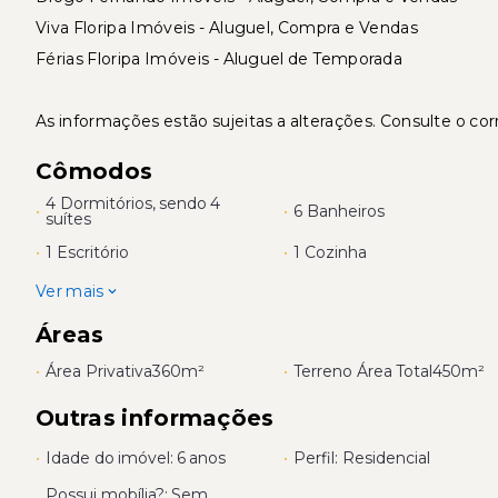
Viva Floripa Imóveis - Aluguel, Compra e Vendas
Férias Floripa Imóveis - Aluguel de Temporada
As informações estão sujeitas a alterações. Consulte o cor
Cômodos
4 Dormitórios, sendo 4
•
•
6 Banheiros
suítes
•
1 Escritório
•
1 Cozinha
Ver mais
Áreas
•
Área Privativa
360m²
•
Terreno Área Total
450m²
Outras informações
•
Idade do imóvel: 6 anos
•
Perfil: Residencial
Possui mobília?: Sem