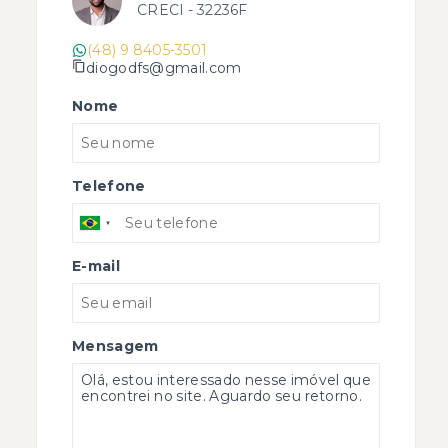
CRECI -
32236F
(48) 9 8405-3501
diogodfs@gmail.com
Nome
Telefone
E-mail
Mensagem