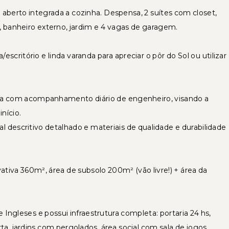
 aberto integrada a cozinha. Despensa, 2 suítes com closet,
a, banheiro externo, jardim e 4 vagas de garagem.
escritório e linda varanda para apreciar o pôr do Sol ou utilizar
obra com acompanhamento diário de engenheiro, visando a
nício.
 descritivo detalhado e materiais de qualidade e durabilidade
ativa 360m², área de subsolo 200m² (vão livre!) + área da
Ingleses e possui infraestrutura completa: portaria 24 hs,
ta, jardins com pergolados, área social com sala de jogos,