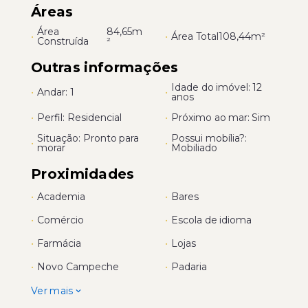
Áreas
Área
84,65m
•
•
Área Total
108,44m²
Construída
²
Outras informações
Idade do imóvel: 12
•
Andar: 1
•
anos
•
Perfil: Residencial
•
Próximo ao mar: Sim
Situação: Pronto para
Possui mobília?:
•
•
morar
Mobiliado
Proximidades
•
Academia
•
Bares
•
Comércio
•
Escola de idioma
•
Farmácia
•
Lojas
•
Novo Campeche
•
Padaria
Ver mais