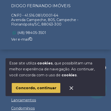
DIOGO FERNANDO IMÓVEIS
CNPJ
-
41.516.081/0001-64
Avenida Campeche, 805, Campeche -
Florianópolis/SC, 88063-300
(48) 98405-3501
Ver e-mail
Esse site utiliza
cookies
, que possibilitam uma
Menu
melhor experiência de navegação.
Ao continuar,
Olá! Estamos disponíveis para te ajudar.
você concorda com o uso de
cookies
.
Início
Institucional
Concordo, continuar
Vender ou alugar?
Lançamentos
Condomínios