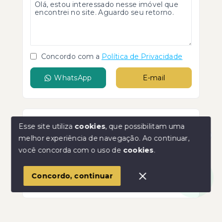
Concordo com a
Política de Privacidade
WhatsApp
E-mail
Esse site utiliza
cookies
, que possibilitam uma
Agende agora sua visita
melhor experiência de navegação.
Ao continuar,
Faça um agendamento de visita para
Olá! Estamos disponíveis para te ajudar.
você concorda com o uso de
cookies
.
conhecer melhor o imóvel.
1
Agendar visita
Concordo, continuar