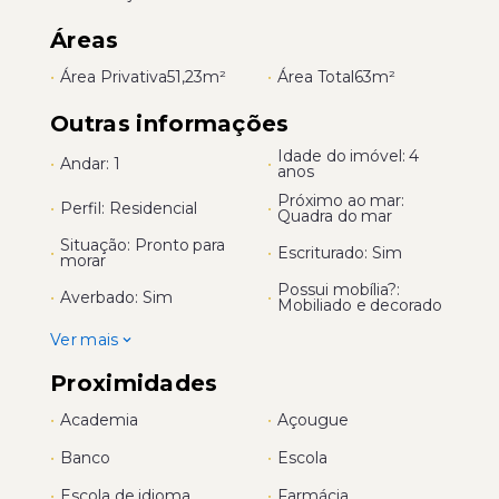
Áreas
•
Área Privativa
51,23m²
•
Área Total
63m²
Outras informações
Idade do imóvel: 4
•
Andar: 1
•
anos
Próximo ao mar:
•
Perfil: Residencial
•
Quadra do mar
Situação: Pronto para
•
•
Escriturado: Sim
morar
Possui mobília?:
•
Averbado: Sim
•
Mobiliado e decorado
Ver mais
Proximidades
•
Academia
•
Açougue
•
Banco
•
Escola
•
Escola de idioma
•
Farmácia