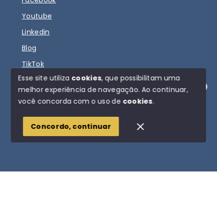
Youtube
Linkedin
Blog
TikTok
Esse site utiliza
cookies
, que possibilitam uma
melhor experiência de navegação.
Ao continuar,
Olá! Estamos disponíveis para te ajudar.
você concorda com o uso de
cookies
.
© Copyright 2026 - DIOGO FERNANDO IMÓVEIS - Todos
os direitos reservados
Concordo, continuar
SITE PARA IMOBILIARIA
Início
Histórico
Favoritos