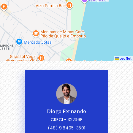
Leaflet
Diogo Fernando
CRECI -
32236F
(48) 9 8405-3501