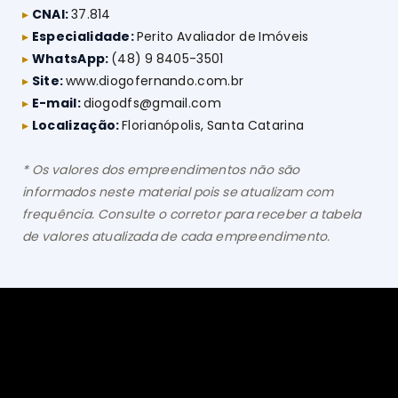
▸
CNAI:
37.814
▸
Especialidade:
Perito Avaliador de Imóveis
▸
WhatsApp:
(48) 9 8405-3501
▸
Site:
www.diogofernando.com.br
▸
E-mail:
diogodfs@gmail.com
▸
Localização:
Florianópolis, Santa Catarina
* Os valores dos empreendimentos não são
informados neste material pois se atualizam com
frequência. Consulte o corretor para receber a tabela
de valores atualizada de cada empreendimento.