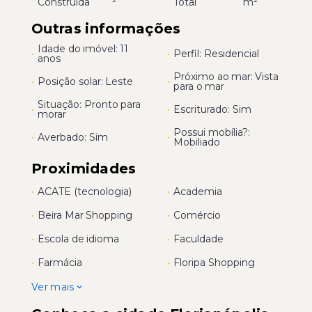
Construída
²
Total
m²
Outras informações
Idade do imóvel: 11
•
•
Perfil: Residencial
anos
Próximo ao mar: Vista
•
Posição solar: Leste
•
para o mar
Situação: Pronto para
•
•
Escriturado: Sim
morar
Possui mobília?:
•
Averbado: Sim
•
Mobiliado
Proximidades
•
ACATE (tecnologia)
•
Academia
•
Beira Mar Shopping
•
Comércio
•
Escola de idioma
•
Faculdade
•
Farmácia
•
Floripa Shopping
Ver mais