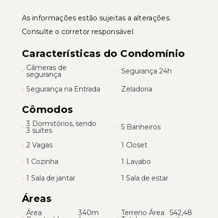
As informações estão sujeitas a alterações.
Consulte o corretor responsável.
Características do Condomínio
Câmeras de
•
•
Segurança 24h
segurança
•
Segurança na Entrada
•
Zeladoria
Cômodos
3 Dormitórios, sendo
•
•
5 Banheiros
3 suítes
•
2 Vagas
•
1 Closet
•
1 Cozinha
•
1 Lavabo
•
1 Sala de jantar
•
1 Sala de estar
Áreas
Área
340m
Terreno Área
542,48
•
•