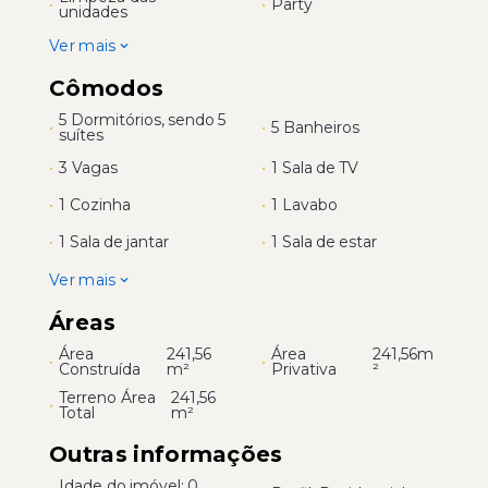
•
•
Party
unidades
Ver mais
Cômodos
5 Dormitórios, sendo 5
•
•
5 Banheiros
suítes
•
3 Vagas
•
1 Sala de TV
•
1 Cozinha
•
1 Lavabo
•
1 Sala de jantar
•
1 Sala de estar
Ver mais
Áreas
Área
241,56
Área
241,56m
•
•
Construída
m²
Privativa
²
Terreno Área
241,56
•
Total
m²
Outras informações
Idade do imóvel: 0