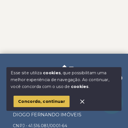
Esse site utiliza
cookies
, que possibilitam uma
melhor experiência de navegação.
Ao continuar,
Olá! Estamos disponíveis para te ajudar.
você concorda com o uso de
cookies
.
Concordo, continuar
DIOGO FERNANDO IMÓVEIS
CNPJ
-
41.516.081/0001-64