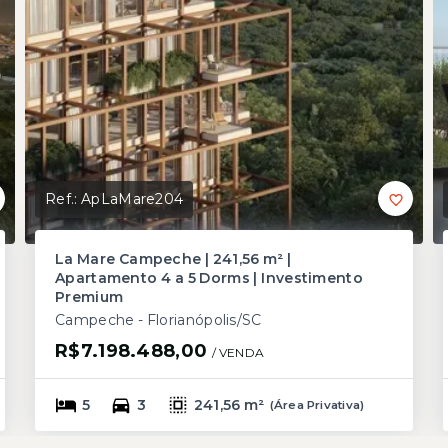
Ref.:
ApLaMare204
La Mare Campeche | 241,56 m² |
Apartamento 4 a 5 Dorms | Investimento
Premium
Campeche - Florianópolis/SC
R$7.198.488,00
/ 
VENDA
5
3
241,56 m²
(
Área Privativa
)