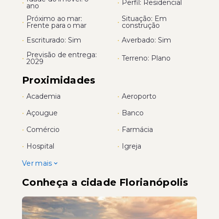
•
•
Perfil: Residencial
ano
Próximo ao mar:
Situação: Em
•
•
Frente para o mar
construção
•
Escriturado: Sim
•
Averbado: Sim
Previsão de entrega:
•
•
Terreno: Plano
2029
Proximidades
•
Academia
•
Aeroporto
•
Açougue
•
Banco
•
Comércio
•
Farmácia
•
Hospital
•
Igreja
Ver mais
Conheça a cidade Florianópolis