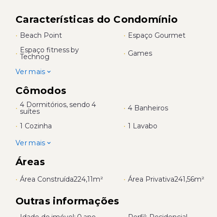
Características do Condomínio
•
Beach Point
•
Espaço Gourmet
Espaço fitness by
•
•
Games
Technog
Ver mais
Cômodos
4 Dormitórios, sendo 4
•
•
4 Banheiros
suítes
•
1 Cozinha
•
1 Lavabo
Ver mais
Áreas
•
Área Construída
224,11m²
•
Área Privativa
241,56m²
Outras informações
•
Idade do imóvel: 0 ano
•
Perfil: Residencial