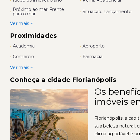
Próximo ao mar: Frente
•
•
Situação: Lançamento
para o mar
Ver mais
Proximidades
•
Academia
•
Aeroporto
•
Comércio
•
Farmácia
Ver mais
Conheça a cidade Florianópolis
Os benefíc
imóveis e
Florianópolis, a cap
sua beleza natural, 
clima agradável e 