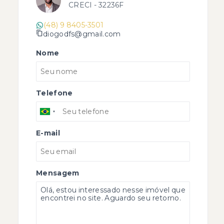
CRECI -
32236F
(48) 9 8405-3501
diogodfs@gmail.com
Nome
Telefone
E-mail
Mensagem