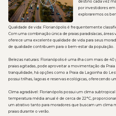
destino cada vez ma
por investidores em 
exploraremos os bene
Qualidade de vida: Florianópolis é frequentemente classif
Com uma combinação única de praias paradisíacas, áreas 
oferece uma excelente qualidade de vida para seus morador
de qualidade contribuem para o bem-estar da população.
Belezas naturais: Florianópolis é uma ilha com mais de 40
praias agitadas, pode aproveitar a movimentação da Praia
tranquilidade, há opções como a Praia da Lagoinha do Les
possui trilhas, lagoas e reservas ecológicas, oferecendo um
Clima agradável: Florianópolis possui um clima subtropic
temperatura média anual é de cerca de 22°C, proporcionan
um atrativo tanto para moradores que buscam um clima m
praias durante o verão.