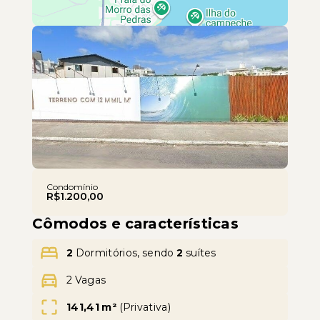
Leaflet
Condomínio
R$1.200,00
Cômodos e características
2
Dormitórios, sendo
2
suítes
2 Vagas
141,41 m²
(
Privativa
)