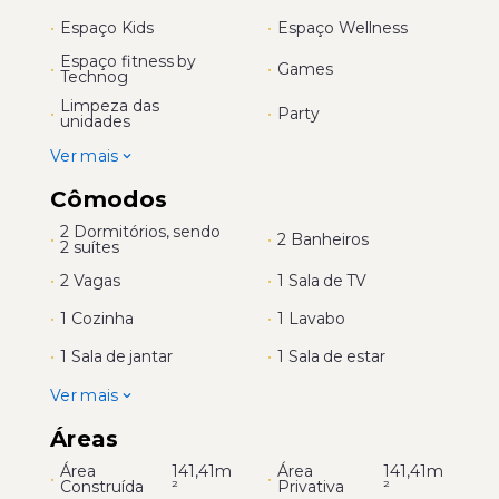
•
Espaço Kids
•
Espaço Wellness
Espaço fitness by
•
•
Games
Technog
Limpeza das
•
•
Party
unidades
Ver mais
Cômodos
2 Dormitórios, sendo
•
•
2 Banheiros
2 suítes
•
2 Vagas
•
1 Sala de TV
•
1 Cozinha
•
1 Lavabo
•
1 Sala de jantar
•
1 Sala de estar
Ver mais
Áreas
Área
141,41m
Área
141,41m
•
•
Construída
²
Privativa
²