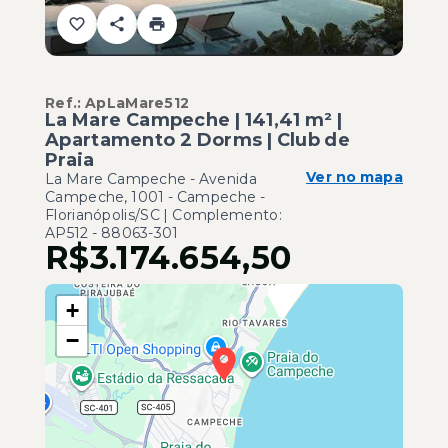
Ref.:
ApLaMare512
La Mare Campeche | 141,41 m² |
Apartamento 2 Dorms | Club de
Praia
Ver no mapa
La Mare Campeche -
Avenida
Campeche, 1001 - Campeche -
Florianópolis/SC | Complemento:
AP512
- 88063-301
R$3.174.654,50
+
−