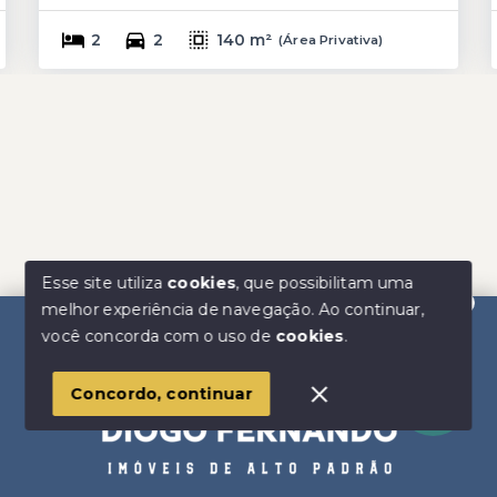
2
2
140 m²
(
Área Privativa
)
Esse site utiliza
cookies
, que possibilitam uma
melhor experiência de navegação.
Ao continuar,
Olá! Estamos disponíveis para te ajudar.
você concorda com o uso de
cookies
.
Concordo, continuar