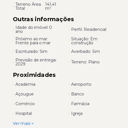
Terreno Área
141,41
•
Total
m²
Outras informações
Idade do imóvel: 0
•
•
Perfil: Residencial
ano
Próximo ao mar:
Situação: Em
•
•
Frente para o mar
construção
•
Escriturado: Sim
•
Averbado: Sim
Previsão de entrega:
•
•
Terreno: Plano
2029
Proximidades
•
Academia
•
Aeroporto
•
Açougue
•
Banco
•
Comércio
•
Farmácia
•
Hospital
•
Igreja
Ver mais