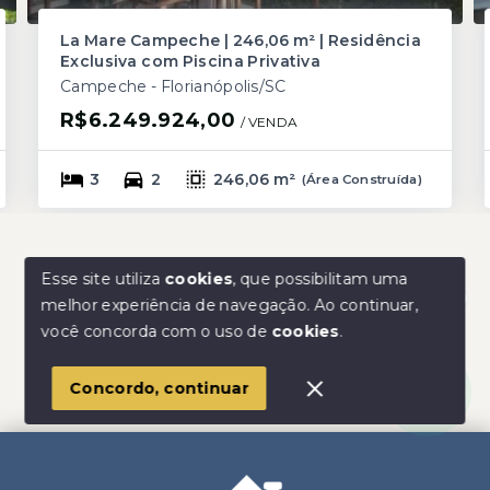
La Mare Campeche | 246,06 m² | Residência
Exclusiva com Piscina Privativa
Campeche - Florianópolis/SC
R$6.249.924,00
/ 
VENDA
3
2
246,06 m²
(
Área Construída
)
Esse site utiliza
cookies
, que possibilitam uma
melhor experiência de navegação.
Ao continuar,
Olá! Estamos disponíveis para te ajudar.
você concorda com o uso de
cookies
.
Concordo, continuar