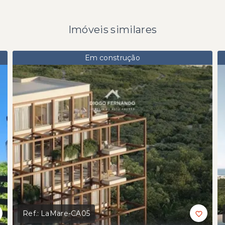
Imóveis similares
Em construção
Ref.:
LaMare-CA05