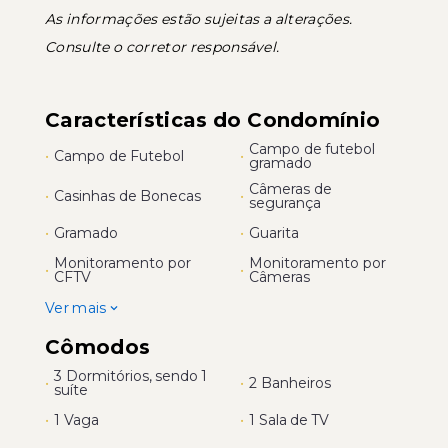
As informações estão sujeitas a alterações.
Consulte o corretor responsável.
Características do Condomínio
Campo de futebol
•
Campo de Futebol
•
gramado
Câmeras de
•
Casinhas de Bonecas
•
segurança
•
Gramado
•
Guarita
Monitoramento por
Monitoramento por
•
•
CFTV
Câmeras
Ver mais
Cômodos
3 Dormitórios, sendo 1
•
•
2 Banheiros
suíte
•
1 Vaga
•
1 Sala de TV