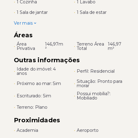
•
1 Cozinha
•
1 Lavabo
•
1 Sala de jantar
•
1 Sala de estar
Ver mais
Áreas
Área
146,97m
Terreno Área
146,97
•
•
Privativa
²
Total
m²
Outras informações
Idade do imóvel: 4
•
•
Perfil: Residencial
anos
Situação: Pronto para
•
Próximo ao mar: Sim
•
morar
Possui mobília?:
•
Escriturado: Sim
•
Mobiliado
•
Terreno: Plano
Proximidades
•
Academia
•
Aeroporto