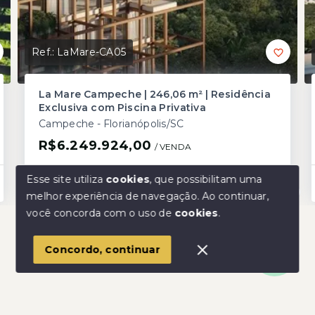
Ref.:
LaMare-CA05
La Mare Campeche | 246,06 m² | Residência
Exclusiva com Piscina Privativa
Campeche - Florianópolis/SC
R$6.249.924,00
/ 
VENDA
Esse site utiliza
cookies
, que possibilitam uma
3
2
246,06 m²
(
Área Construída
)
melhor experiência de navegação.
Ao continuar,
Olá! Estamos disponíveis para te ajudar.
você concorda com o uso de
cookies
.
Concordo, continuar