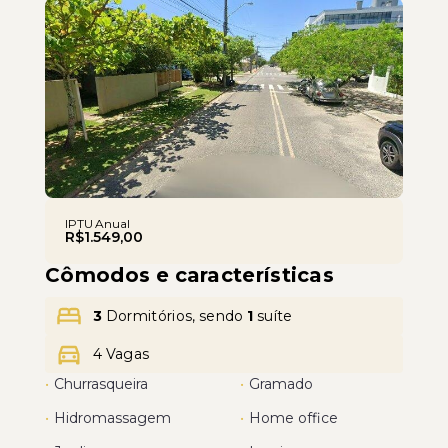
Leaflet
IPTU Anual
R$1.549,00
Cômodos e características
3
Dormitórios, sendo
1
suíte
4 Vagas
•
Churrasqueira
•
Gramado
•
Hidromassagem
•
Home office