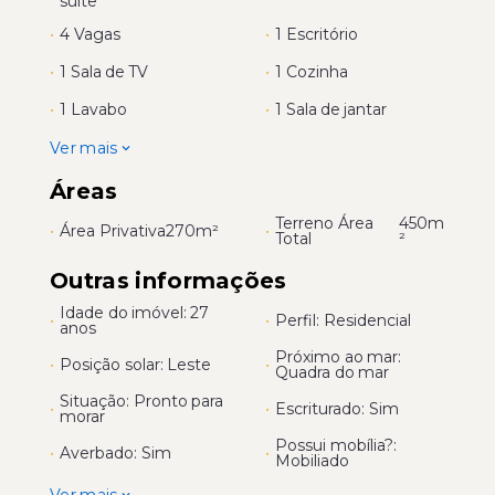
suíte
•
4 Vagas
•
1 Escritório
•
1 Sala de TV
•
1 Cozinha
•
1 Lavabo
•
1 Sala de jantar
Ver mais
Áreas
Terreno Área
450m
•
Área Privativa
270m²
•
Total
²
Outras informações
Idade do imóvel: 27
•
•
Perfil: Residencial
anos
Próximo ao mar:
•
Posição solar: Leste
•
Quadra do mar
Situação: Pronto para
•
•
Escriturado: Sim
morar
Possui mobília?:
•
Averbado: Sim
•
Mobiliado