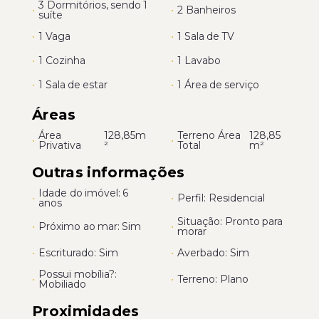
3 Dormitórios, sendo 1
•
•
2 Banheiros
suíte
•
1 Vaga
•
1 Sala de TV
•
1 Cozinha
•
1 Lavabo
•
1 Sala de estar
•
1 Área de serviço
Áreas
Área
128,85m
Terreno Área
128,85
•
•
Privativa
²
Total
m²
Outras informações
Idade do imóvel: 6
•
•
Perfil: Residencial
anos
Situação: Pronto para
•
Próximo ao mar: Sim
•
morar
•
Escriturado: Sim
•
Averbado: Sim
Possui mobília?:
•
•
Terreno: Plano
Mobiliado
Proximidades