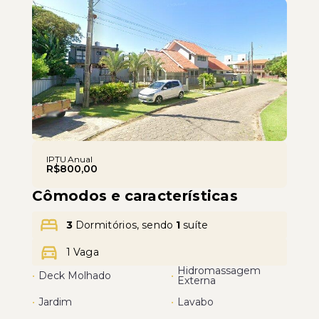
Leaflet
IPTU Anual
R$800,00
Cômodos e características
3
Dormitórios, sendo
1
suíte
1 Vaga
Hidromassagem
•
Deck Molhado
•
Externa
•
Jardim
•
Lavabo