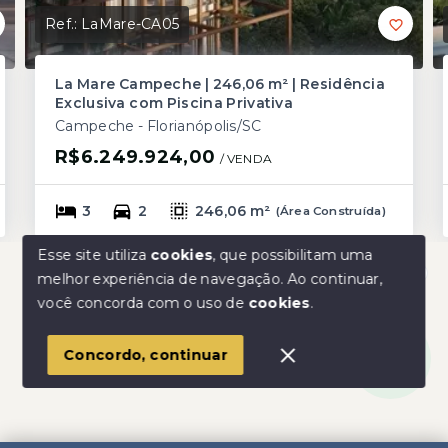
Ref.:
LaMare-CA05
La Mare Campeche | 246,06 m² | Residência
Exclusiva com Piscina Privativa
Campeche - Florianópolis/SC
R$6.249.924,00
/ 
VENDA
3
2
246,06 m²
(
Área Construída
)
Esse site utiliza
cookies
, que possibilitam uma
melhor experiência de navegação.
Ao continuar,
Olá! Estamos disponíveis para te ajudar.
você concorda com o uso de
cookies
.
Concordo, continuar