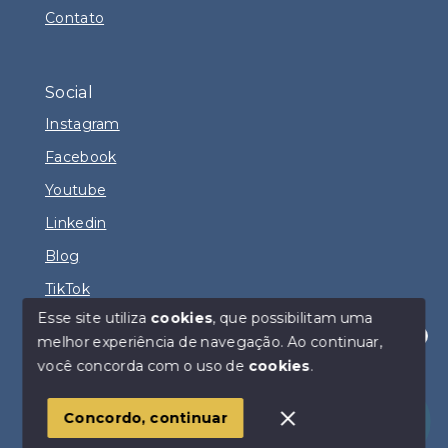
Contato
Social
Instagram
Facebook
Youtube
Linkedin
Blog
TikTok
Esse site utiliza
cookies
, que possibilitam uma
melhor experiência de navegação.
Ao continuar,
Olá! Estamos disponíveis para te ajudar.
você concorda com o uso de
cookies
.
© Copyright 2026 - DIOGO FERNANDO IMÓVEIS -
Todos os direitos reservados
Concordo, continuar
SITE PARA IMOBILIARIA