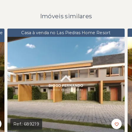
Imóveis similares
me
Casa à venda no Las Piedras Home Resort
Ref.:
689219