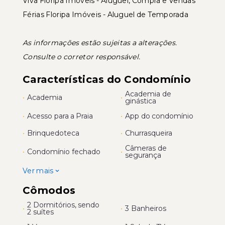
Viva Floripa Imóveis - Aluguel, Compra e Vendas
Férias Floripa Imóveis - Aluguel de Temporada
As informações estão sujeitas a alterações.
Consulte o corretor responsável.
Características do Condomínio
Academia de
•
Academia
•
ginástica
•
Acesso para a Praia
•
App do condomínio
•
Brinquedoteca
•
Churrasqueira
Câmeras de
•
Condomínio fechado
•
segurança
Ver mais
Cômodos
2 Dormitórios, sendo
•
•
3 Banheiros
2 suítes