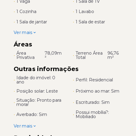
•
1 Vaga
•
1 Sala de TV
•
1 Cozinha
•
1 Lavabo
•
1 Sala de jantar
•
1 Sala de estar
Ver mais
Áreas
Área
78,09m
Terreno Área
96,76
•
•
Privativa
²
Total
m²
Outras informações
Idade do imóvel: 0
•
•
Perfil: Residencial
ano
•
Posição solar: Leste
•
Próximo ao mar: Sim
Situação: Pronto para
•
•
Escriturado: Sim
morar
Possui mobília?:
•
Averbado: Sim
•
Mobiliado
Ver mais