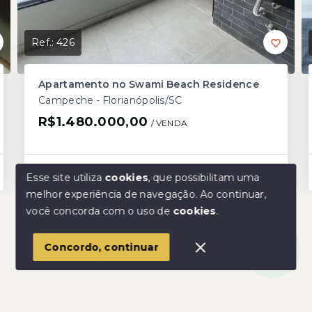
Ref.:
426
Apartamento no Swami Beach Residence
Campeche - Florianópolis/SC
R$1.480.000,00
/ 
VENDA
2
1
72,17 m²
(
Área Privativa
)
Esse site utiliza
cookies
, que possibilitam uma
melhor experiência de navegação.
Ao continuar,
Olá! Estamos disponíveis para te ajudar.
você concorda com o uso de
cookies
.
Concordo, continuar