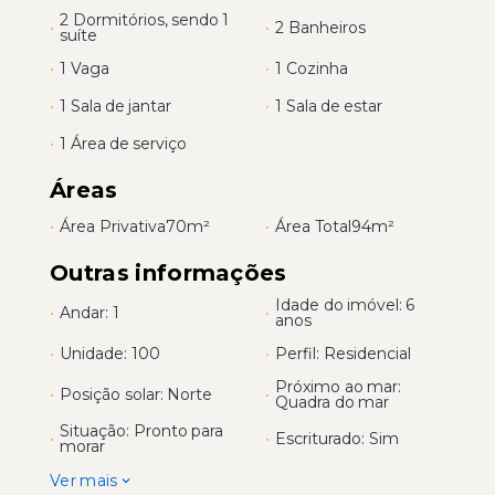
2 Dormitórios, sendo 1
•
•
2 Banheiros
suíte
•
1 Vaga
•
1 Cozinha
•
1 Sala de jantar
•
1 Sala de estar
•
1 Área de serviço
Áreas
•
Área Privativa
70m²
•
Área Total
94m²
Outras informações
Idade do imóvel: 6
•
Andar: 1
•
anos
•
Unidade: 100
•
Perfil: Residencial
Próximo ao mar:
•
Posição solar: Norte
•
Quadra do mar
Situação: Pronto para
•
•
Escriturado: Sim
morar
Ver mais