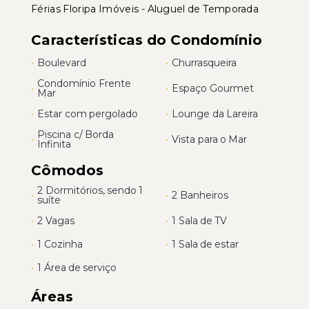
Férias Floripa Imóveis - Aluguel de Temporada
Características do Condomínio
•
Boulevard
•
Churrasqueira
Condomínio Frente
•
•
Espaço Gourmet
Mar
•
Estar com pergolado
•
Lounge da Lareira
Piscina c/ Borda
•
•
Vista para o Mar
Infinita
Cômodos
2 Dormitórios, sendo 1
•
•
2 Banheiros
suíte
•
2 Vagas
•
1 Sala de TV
•
1 Cozinha
•
1 Sala de estar
•
1 Área de serviço
Áreas