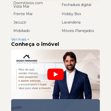
Dormitórios com
•
•
Fechadura digital
Vista Mar
•
Frente Mar
•
Hobby Box
•
Jacuzzi
•
Lavanderia
•
Mobiliado
•
Móveis Planejados
Ver mais
Conheça o imóvel