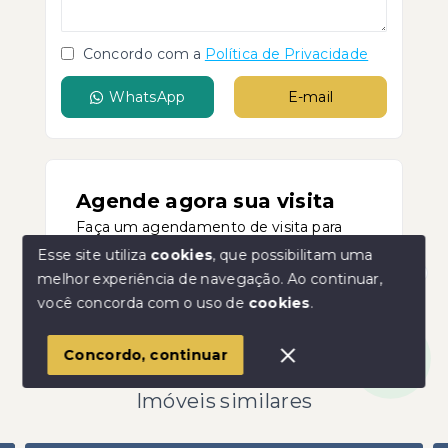
Concordo com a
Política de Privacidade
WhatsApp
E-mail
Agende agora sua visita
Faça um agendamento de visita para
conhecer melhor o imóvel.
Esse site utiliza
cookies
, que possibilitam uma
melhor experiência de navegação.
Ao continuar,
Agendar visita
Olá! Estamos disponíveis para te ajudar.
você concorda com o uso de
cookies
.
Concordo, continuar
Imóveis similares