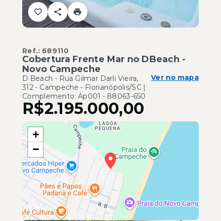
Ref.:
689110
Cobertura Frente Mar no DBeach -
Novo Campeche
Ver no mapa
D Beach -
Rua Gilmar Darli Vieira,
312 - Campeche - Florianópolis/SC |
Complemento: Ap001
- 88063-650
R$2.195.000,00
+
−