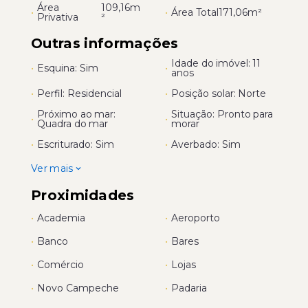
Área
109,16m
•
•
Área Total
171,06m²
Privativa
²
Outras informações
Idade do imóvel: 11
•
Esquina: Sim
•
anos
•
Perfil: Residencial
•
Posição solar: Norte
Próximo ao mar:
Situação: Pronto para
•
•
Quadra do mar
morar
•
Escriturado: Sim
•
Averbado: Sim
Ver mais
Proximidades
•
Academia
•
Aeroporto
•
Banco
•
Bares
•
Comércio
•
Lojas
•
Novo Campeche
•
Padaria