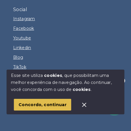
Social
Instagram
Facebook
Youtube
Linkedin
Blog
TikTok
Esse site utiliza
cookies
, que possibilitam uma
melhor experiência de navegação.
Ao continuar,
Olá! Estamos disponíveis para te ajudar.
você concorda com o uso de
cookies
.
© Copyright 2026 - DIOGO FERNANDO IMÓVEIS -
Todos os direitos reservados
Concordo, continuar
SITE PARA IMOBILIARIA