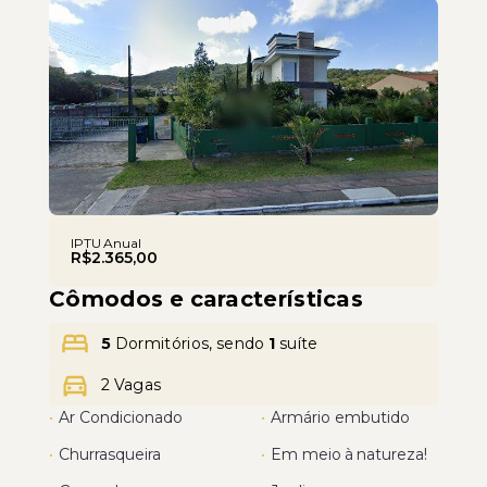
Leaflet
IPTU Anual
R$2.365,00
Cômodos e características
5
Dormitórios, sendo
1
suíte
2 Vagas
•
Ar Condicionado
•
Armário embutido
•
Churrasqueira
•
Em meio à natureza!