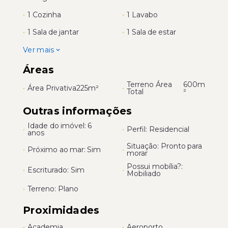
•
1 Cozinha
•
1 Lavabo
•
1 Sala de jantar
•
1 Sala de estar
Ver mais
Áreas
Terreno Área
600m
•
Área Privativa
225m²
•
Total
²
Outras informações
Idade do imóvel: 6
•
•
Perfil: Residencial
anos
Situação: Pronto para
•
Próximo ao mar: Sim
•
morar
Possui mobília?:
•
Escriturado: Sim
•
Mobiliado
•
Terreno: Plano
Proximidades
•
Academia
•
Aeroporto