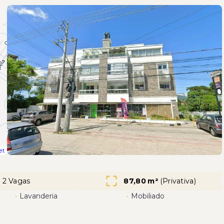
et
2 Vagas
87,80 m²
(
Privativa
)
•
Lavanderia
•
Mobiliado