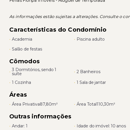
Férias Floripa Imóveis - Aluguel de Temporada
As informações estão sujeitas a alterações. Consulte o cor
Características do Condomínio
•
Academia
•
Piscina adulto
•
Salão de festas
Cômodos
3 Dormitórios, sendo 1
•
•
2 Banheiros
suíte
•
1 Cozinha
•
1 Sala de jantar
Áreas
•
Área Privativa
87,80m²
•
Área Total
110,30m²
Outras informações
•
Andar: 1
•
Idade do imóvel: 10 anos