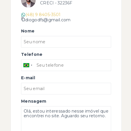
CRECI -
32236F
(48) 9 8405-3501
diogodfs@gmail.com
Nome
Telefone
E-mail
Mensagem