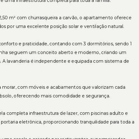
 uma infraestrutura completa para toda a família.
2,50 m² com churrasqueira a carvão, o apartamento oferece
s por uma excelente posição solar e ventilação natural.
conforto e praticidade, contando com 3 dormitórios, sendo 1
 cozinha seguem um conceito aberto e moderno, criando um
os. A lavanderia é independente e equipada com sistema de
ra morar, com móveis e acabamentos que valorizam cada
bsolo, oferecendo mais comodidade e segurança.
a completa infraestrutura de lazer, com piscinas adulto e
e portaria eletrônica, proporcionando tranquilidade para toda a