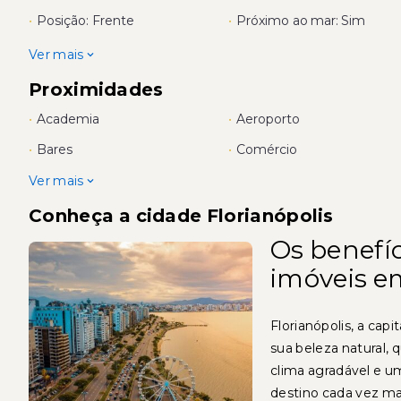
•
Posição: Frente
•
Próximo ao mar: Sim
Ver mais
Proximidades
•
Academia
•
Aeroporto
•
Bares
•
Comércio
Ver mais
Conheça a cidade Florianópolis
Os benefíc
imóveis e
Florianópolis, a cap
sua beleza natural, 
clima agradável e 
destino cada vez ma