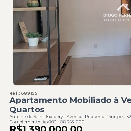
Ref.:
689155
Apartamento Mobiliado à 
Quartos
Antoine de Saint-Exupéry -
Avenida Pequeno Príncipe, 132
Complemento: Ap003
- 88063-000
R$1.390.000,00