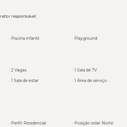
retor responsável.
•
Piscina infantil
•
Playground
•
2 Vagas
•
1 Sala de TV
•
1 Sala de estar
•
1 Área de serviço
•
Perfil: Residencial
•
Posição solar: Norte