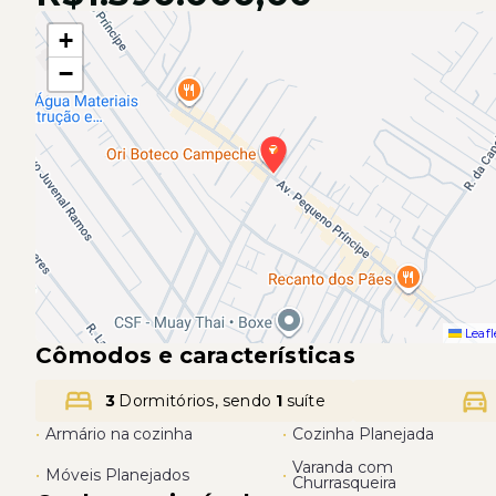
+
−
Leafl
Cômodos e características
3
Dormitórios, sendo
1
suíte
•
Armário na cozinha
•
Cozinha Planejada
Varanda com
•
Móveis Planejados
•
Churrasqueira