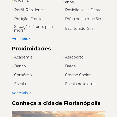
•
Andar: 2
•
anos
•
Perfil: Residencial
•
Posição solar: Oeste
•
Posição: Frente
•
Próximo ao mar: Sim
Situação: Pronto para
•
•
Escriturado: Sim
morar
Ver mais
Proximidades
•
Academia
•
Aeroporto
•
Banco
•
Bares
•
Comércio
•
Creche Canina
•
Escola
•
Escola de idioma
Ver mais
Conheça a cidade Florianópolis