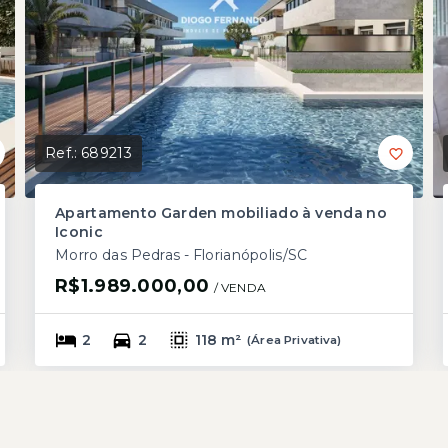
Ref.:
689213
Apartamento Garden mobiliado à venda no
Iconic
Morro das Pedras - Florianópolis/SC
R$1.989.000,00
/ 
VENDA
2
2
118 m²
(
Área Privativa
)