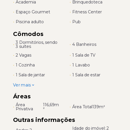
•
Academia
•
Brinquedoteca
•
Espaço Gourmet
•
Fitness Center
•
Piscina adulto
•
Pub
Cômodos
3 Dormitórios, sendo
•
•
4 Banheiros
3 suítes
•
2 Vagas
•
1 Sala de TV
•
1 Cozinha
•
1 Lavabo
•
1 Sala de jantar
•
1 Sala de estar
Ver mais
Áreas
Área
116,69m
•
•
Área Total
139m²
Privativa
²
Outras informações
Idade do imóvel: 2